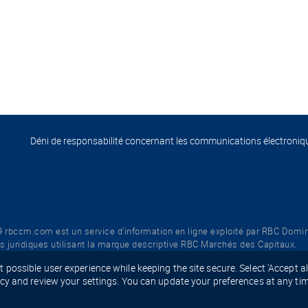
Déni de responsabilité concernant les communications électroniq
9 rbccm.com est un service d’information en ligne exploité par RBC Domi
tés juridiques utilisant la marque descriptive RBC Marchés des Capitaux.
possible user experience while keeping the site secure. Select 'Accept all
icy and review your settings. You can update your preferences at any tim